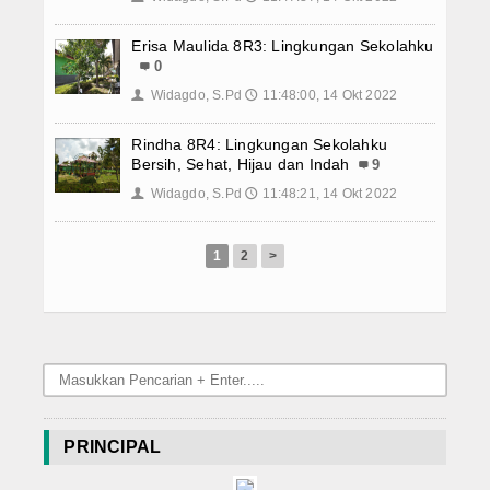
Erisa Maulida 8R3: Lingkungan Sekolahku
0
Widagdo, S.Pd
11:48:00, 14 Okt 2022
👤
🕔
Rindha 8R4: Lingkungan Sekolahku
Bersih, Sehat, Hijau dan Indah
9
Widagdo, S.Pd
11:48:21, 14 Okt 2022
👤
🕔
1
2
>
PRINCIPAL