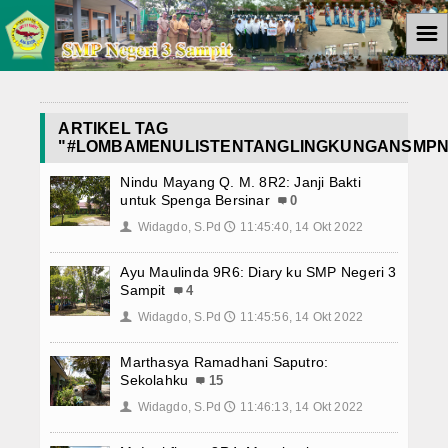
☰
Home
Berita
ARTIKEL TAG
"#LOMBAMENULISTENTANGLINGKUNGANSMPN
Berita Sekolah
Nindu Mayang Q. M. 8R2: Janji Bakti
untuk Spenga Bersinar
0
Artikel/Laporan/esai
Widagdo, S.Pd
11:45:40, 14 Okt 2022
👤
🕔
Koleksi Video
Ayu Maulinda 9R6: Diary ku SMP Negeri 3
Sampit
4
Album Foto
Widagdo, S.Pd
11:45:56, 14 Okt 2022
👤
🕔
Agenda
Marthasya Ramadhani Saputro:
Sekolahku
15
PSAJ 2023
Widagdo, S.Pd
11:46:13, 14 Okt 2022
👤
🕔