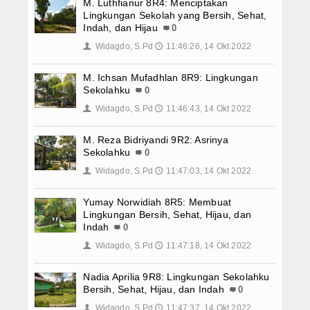
M. Luthfianur 8R4: Menciptakan
Lingkungan Sekolah yang Bersih, Sehat,
Indah, dan Hijau
0
Widagdo, S.Pd
11:46:26, 14 Okt 2022
👤
🕔
M. Ichsan Mufadhlan 8R9: Lingkungan
Sekolahku
0
Widagdo, S.Pd
11:46:43, 14 Okt 2022
👤
🕔
M. Reza Bidriyandi 9R2: Asrinya
Sekolahku
0
Widagdo, S.Pd
11:47:03, 14 Okt 2022
👤
🕔
Yumay Norwidiah 8R5: Membuat
Lingkungan Bersih, Sehat, Hijau, dan
Indah
0
Widagdo, S.Pd
11:47:18, 14 Okt 2022
👤
🕔
Nadia Aprilia 9R8: Lingkungan Sekolahku
Bersih, Sehat, Hijau, dan Indah
0
Widagdo, S.Pd
11:47:37, 14 Okt 2022
👤
🕔